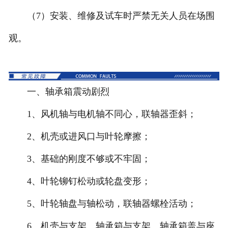
（7）安装、维修及试车时严禁无关人员在场围
观。
一、轴承箱震动剧烈
1、风机轴与电机轴不同心，联轴器歪斜；
2、机壳或进风口与叶轮摩擦；
3、基础的刚度不够或不牢固；
4、叶轮铆钉松动或轮盘变形；
5、叶轮轴盘与轴松动，联轴器螺栓活动；
6、机壳与支架、轴承箱与支架、轴承箱盖与座