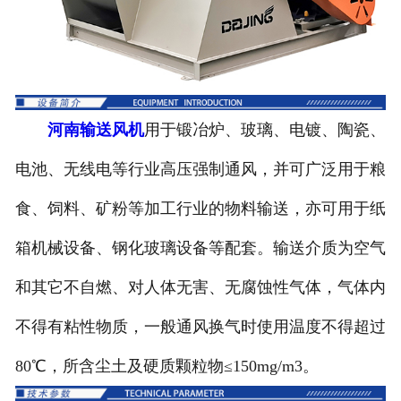
河南锅炉风机
河南烘干风机
河南水泥风机
河南输送风机
用于锻冶炉、玻璃、电镀、陶瓷、
电池、无线电等行业高压强制通风，并可广泛用于粮
河南窑炉风机
食、饲料、矿粉等加工行业的物料输送，亦可用于纸
河南造纸风机
箱机械设备、钢化玻璃设备等配套。输送介质为空气
河南化工风机
和其它不自燃、对人体无害、无腐蚀性气体，气体内
河南炮筒风机
不得有粘性物质，一般通风换气时使用温度不得超过
河南风机配件
80℃，所含尘土及硬质颗粒物≤150mg/m3。