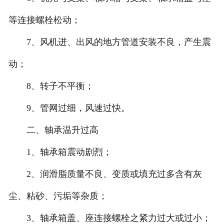
等连接螺栓松动；
7、风机进、出风的地方管道安装不良，产生震
动；
8、转子不平衡；
9、管网过细，风速过快。
二、轴承温升过高
1、轴承箱震动剧烈；
2、润滑脂质量不良、变质或填充过多含有灰
尘、粘砂、污垢等杂质；
3、轴承箱盖、座连接螺栓之紧力过大或过小；