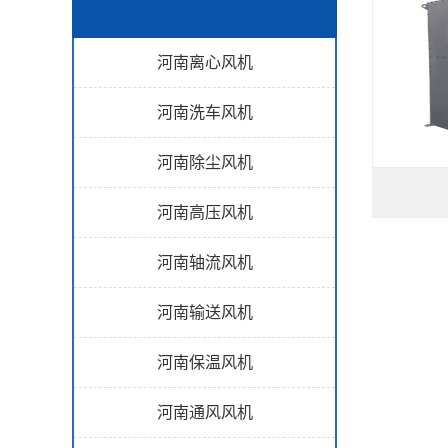
河南离心风机
河南洗车风机
河南除尘风机
河南高压风机
河南轴流风机
河南输送风机
河南保温风机
河南通风风机