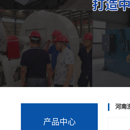
河南
产品中心