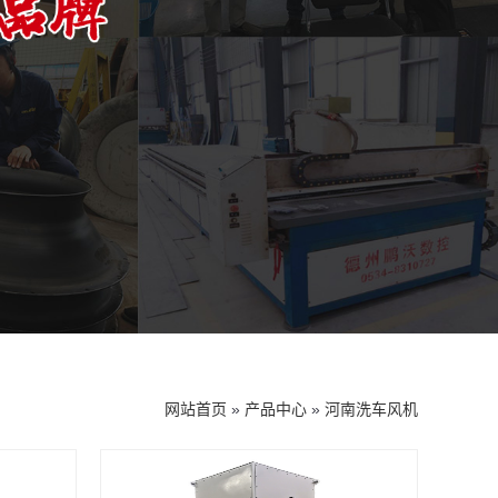
网站首页
»
产品中心
»
河南洗车风机