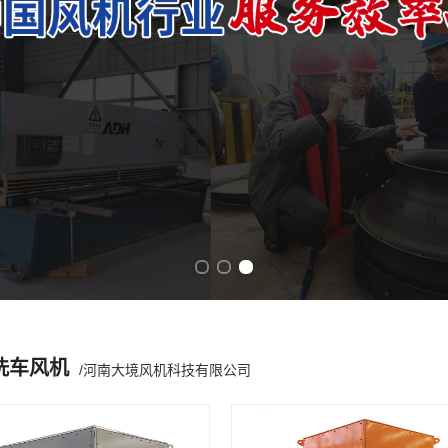
Previous slide
Next slide
洗车风机
/河南大境风机科技有限公司