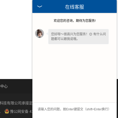
在线客服
欢迎您的咨询，期待为您服务!
您好呀～很高兴为您服务！😊 有什么问
题都可以跟我说哦。
您好，在线客服已就位，方便说下需求
吗？我快速帮您对接处理。
闻中心
联系我们
网站地图
风机科技有限公司承接定制风机,离心风机,高压风机,烘干风机等相
1
豫公网安备 41072102000703号