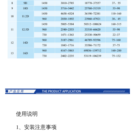
使用说明
1、安装注意事项