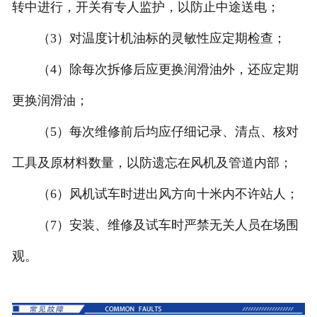
转中进行，开关有专人监护，以防止中途送电；
（3）对温度计机油标的灵敏性应定期检查；
（4）除每次拆修后应更换润滑油外，还应定期
更换润滑油；
（5）每次维修前后均应仔细记录、清点、核对
工具及原材料数量，以防遗忘在风机及管道内部；
（6）风机试车时进出风方向十米内不许站人；
（7）安装、维修及试车时严禁无关人员在场围
观。