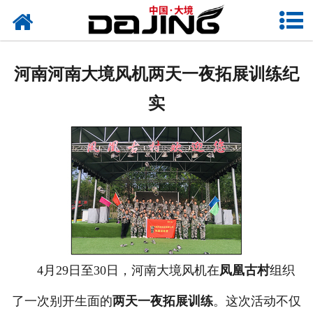
网站首页
关于大境
河南河南大境风机两天一夜拓展训练纪
产品中心
实
应用案例
服务支持
风机知识
新闻中心
联系我们
4月29日至30日，河南大境风机在
凤凰古村
组织
了一次别开生面的
两天一夜拓展训练
。这次活动不仅