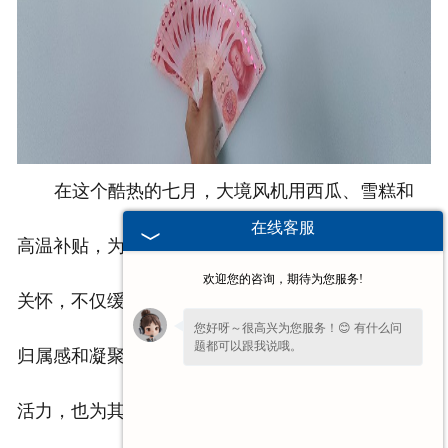
在这个酷热的七月，大境风机用西瓜、雪糕和
在线客服
高温补贴，为员工们撑起了一把清凉的保护伞。这份
欢迎您的咨询，期待为您服务!
关怀，不仅缓解了高温带来的不适，更增强了员工的
您好呀～很高兴为您服务！😊 有什么问
题都可以跟我说哦。
归属感和凝聚力，让企业在炎炎夏日中充满了温情与
您的
【手机】
多少？我稍后让业务经理给
活力，也为其他企业树立了关爱员工的榜样。
您回电话！