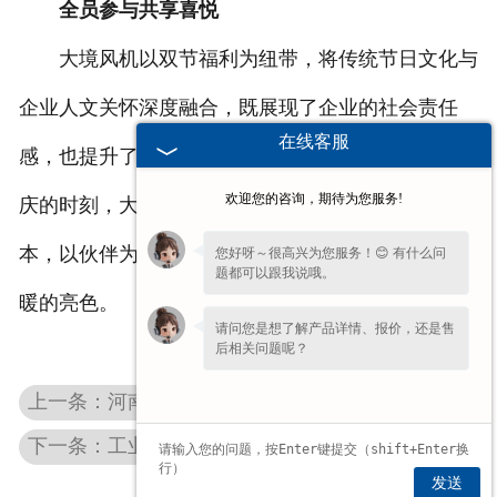
全员参与共享喜悦
大境风机以双节福利为纽带，将传统节日文化与
企业人文关怀深度融合，既展现了企业的社会责任
在线客服
感，也提升了员工的归属感与幸福感。在这个家国同
欢迎您的咨询，期待为您服务!
庆的时刻，大境风机用实际行动诠释了“以员工为
本，以伙伴为亲”的企业理念，为双节增添了一抹温
您好呀～很高兴为您服务！😊 有什么问
题都可以跟我说哦。
暖的亮色。
请问您是想了解产品详情、报价，还是售
后相关问题呢？
上一条：河南洗车风机定制：实地勘测与技术选型，契合多样需求
下一条：工业通风选离心风机看什么？风量 / 风压 / 能耗 3 大核心指标解读
发送