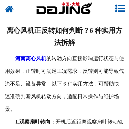
网站首页
关于大境
离心风机正反转如何判断？6 种实用方
产品中心
法拆解
应用案例
河南离心风机
的转动方向直接影响运行状态与使
服务支持
用效果，正转时可满足工况需求，反转则可能导致气
风机知识
流不足、设备异常。以下 6 种实用方法，可帮助快
新闻中心
速准确判断风机转动方向，适配日常操作与维护场
景。
联系我们
1.观察扇叶转向：
开机后近距离观察扇叶转动轨