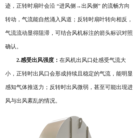
迹，正转时扇叶会沿 “进风侧→出风侧” 的流畅方向
转动，气流能自然涌入风道；反转时扇叶转向相反，
气流流动显得阻滞，可结合风机标注的箭头标识对照
确认。
2.感受出风强度：
在风机出风口处感受气流大
小，正转时出风口会形成持续且稳定的气流，能明显
感知气体推送力；反转时出风微弱，甚至可能出现进
风与出风紊乱的情况。