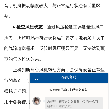
音，机身振动幅度较大，与正常运行状态有明显区
别。
6.检查风压状态：
通过风压检测工具测量出风口
压力，正转时风压符合设备运行要求，能满足工况中
的气流输送需求；反转时风压明显不足，无法达到预
期的气体推送效果。
正确判断离心风机转动方向，是保障设备正常运
在线客服
行的基础，可避免因转向错误导致的效率下降、设备
欢迎您的咨询，期待为您服务!
损耗等问题。以上方法操作简便，无需复杂工具，适
用于各类使用场景，帮助使用者快速排查转向问题，
您好呀～很高兴为您服务！😊 有什么问
题都可以跟我说哦。