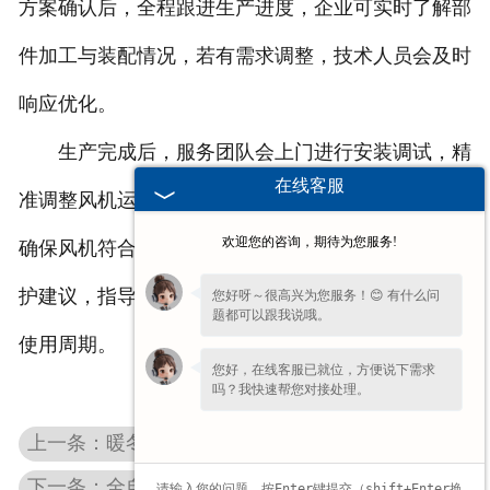
方案确认后，全程跟进生产进度，企业可实时了解部
件加工与装配情况，若有需求调整，技术人员会及时
响应优化。
生产完成后，服务团队会上门进行安装调试，精
在线客服
准调整风机运行参数，检查密封性能与运行稳定性，
欢迎您的咨询，期待为您服务!
确保风机符合化工生产的安全要求。同时提供后期维
护建议，指导企业定期检查部件损耗情况，延长风机
您好呀～很高兴为您服务！😊 有什么问
题都可以跟我说哦。
使用周期。
您好，在线客服已就位，方便说下需求
吗？我快速帮您对接处理。
上一条：暖冬送福，情系员工 —— 河南大境风机 2026 年春节福利发放活动圆满举行
下一条：全自动洗车机风机噪音大怎么办？大境风机降噪改造案例