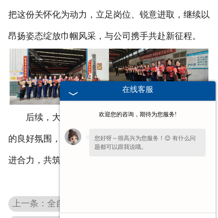
把这份关怀化为动力，立足岗位、锐意进取，继续以
昂扬姿态绽放巾帼风采，与公司携手共赴新征程。
在线客服
欢迎您的咨询，期待为您服务!
后续，大境风机将持续营造尊重女性、关爱员工
的良好氛围，不断提升员工归属感与幸福感，凝聚奋
您好呀～很高兴为您服务！😊 有什么问
题都可以跟我说哦。
进合力，共筑企业高质量发展新篇章。
上一条：全自动洗车机风机噪音大怎么办？大境风机降噪改造案例