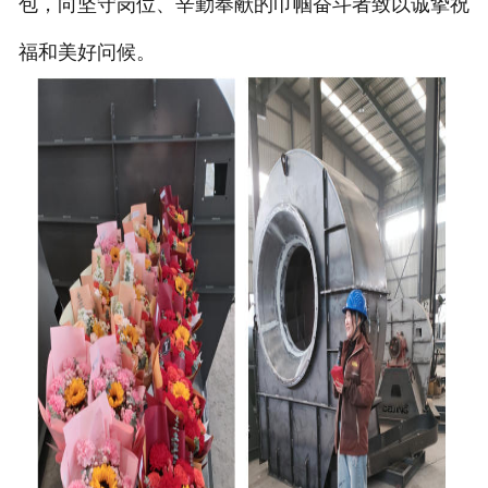
包，向坚守岗位、辛勤奉献的巾帼奋斗者致以诚挚祝
福和美好问候。