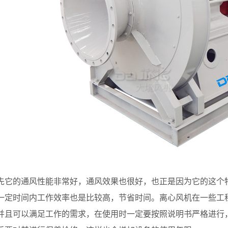
的通风性能非常好，通风效果也很好，也正是因为它的这个特
一定时间内工作效率也是比较高，节省时间。离心风机在一些工
并且可以满足工作的需求，在使用时一定要按照说明书严格进行