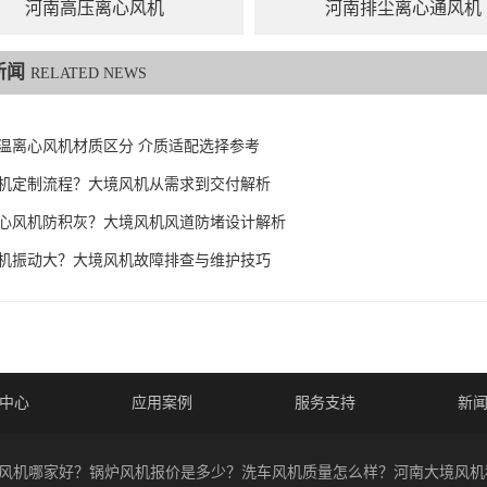
河南高压离心风机
河南排尘离心通风机
新闻
RELATED NEWS
温离心风机材质区分 介质适配选择参考
机定制流程？大境风机从需求到交付解析
心风机防积灰？大境风机风道防堵设计解析
机振动大？大境风机故障排查与维护技巧
中心
应用案例
服务支持
新
26 除尘风机哪家好？锅炉风机报价是多少？洗车风机质量怎么样？河南大境