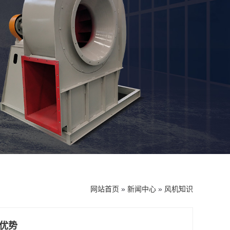
网站首页
»
新闻中心
»
风机知识
优势