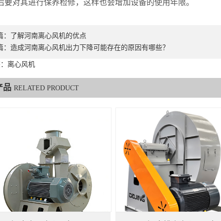
后要对其进行保养检修，这样也会增加设备的使用年限。
篇：
了解河南离心风机的优点
篇：
造成河南离心风机出力下降可能存在的原因有哪些？
签：离心风机
产品
RELATED PRODUCT