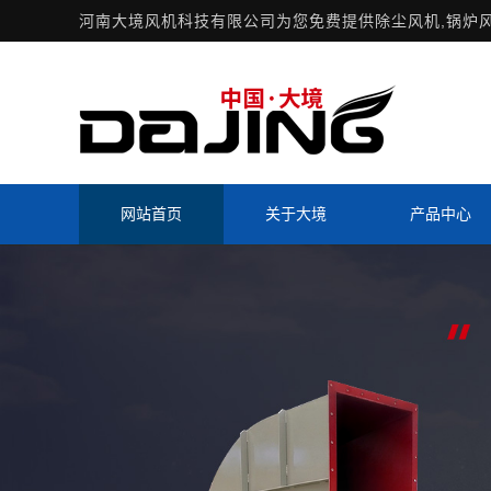
河南大境风机科技有限公司为您免费提供
除尘风机
,锅炉
网站首页
关于大境
产品中心