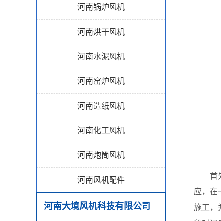
河南锅炉风机
河南烘干风机
河南水泥风机
河南窑炉风机
河南造纸风机
河南化工风机
河南炮筒风机
首先它
河南风机配件
应，在
河南大境风机科技有限公司
施工，