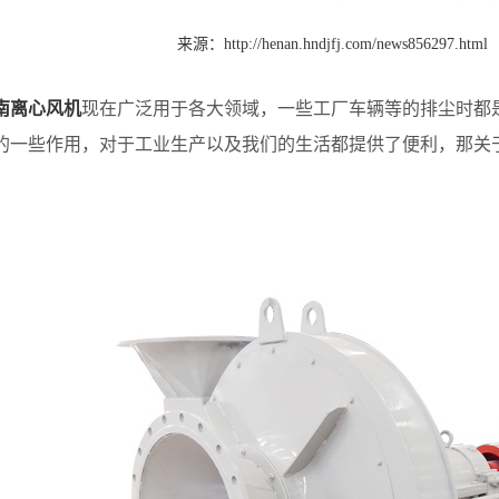
来源：
http://henan.hndjfj.com/news856297.html
南离心风机
现在广泛用于各大领域，一些工厂车辆等的排尘时都
的一些作用，对于工业生产以及我们的生活都提供了便利，那关