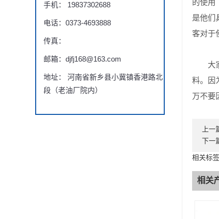
的使用
手机： 19837302688
是他们
电话：0373-4693888
客对于
传真：
邮箱：djfj168@163.com
大家在
地址： 河南省新乡县小冀镇香港路北
料。因
段（老油厂院内）
万不要
上一
下一
相关标
相关