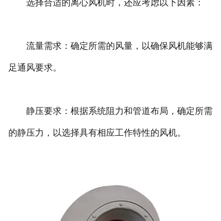
选择合适的离心风机时，还应考虑以下因素：
流量需求：确定所需的风量，以确保风机能够满
足通风要求。
静压要求：根据系统阻力和管道布局，确定所需
的静压力，以选择具有相应工作特性的风机。