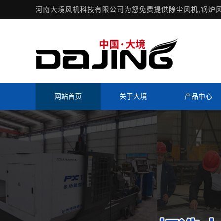
河南大境风机科技有限公司为您免费提供
除尘风机
,锅炉
网站首页
关于大境
产品中心