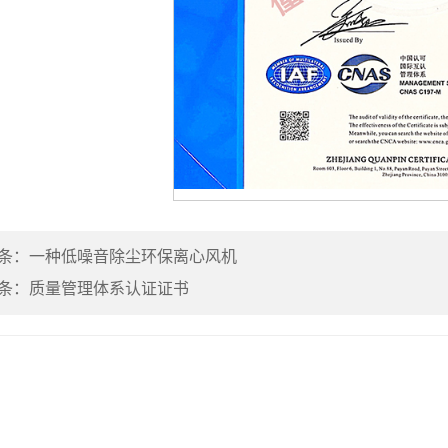
条：
一种低噪音除尘环保离心风机
条：
质量管理体系认证证书