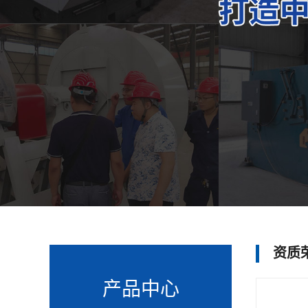
资质
产品中心