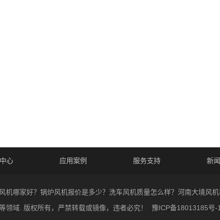
中心
应用案例
服务支持
新
26 除尘风机哪家好？锅炉风机报价是多少？洗车风机质量怎么样？河南大境
工等领域. 版权所有，严禁转载或镜像，违者必究！
豫ICP备18013185号-