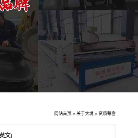
网站首页
»
关于大境
»
资质荣誉
英文)