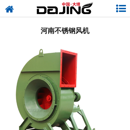
网站首页
河南离心风机
河南不锈钢风机
河南洗车风机
河南除尘风机
河南高压风机
河南轴流风机
河南输送风机
河南保温风机
河南通风风机