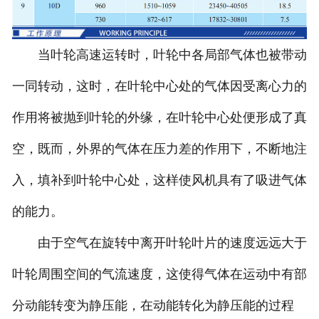
当叶轮高速运转时，叶轮中各局部气体也被带动
一同转动，这时，在叶轮中心处的气体因受离心力的
作用将被抛到叶轮的外缘，在叶轮中心处便形成了真
空，既而，外界的气体在压力差的作用下，不断地注
入，填补到叶轮中心处，这样使风机具有了吸进气体
的能力。
由于空气在旋转中离开叶轮叶片的速度远远大于
叶轮周围空间的气流速度，这使得气体在运动中有部
分动能转变为静压能，在动能转化为静压能的过程