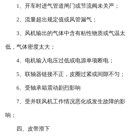
1、开车时进气管道闸门或节流阀未关严；
2、流量超出规定值或风管漏气；
3、风机输出的气体中含有粘性物质或气温太
低，气体密度太大；
4、电机输入电压过低或电源单项断电；
5、联轴器链接不正，皮圈过紧或间隙不匀；
6、受轴承箱震动剧烈影响
7、受并联风机工作情况恶化或发生故障的影
响；
四、皮带滑下