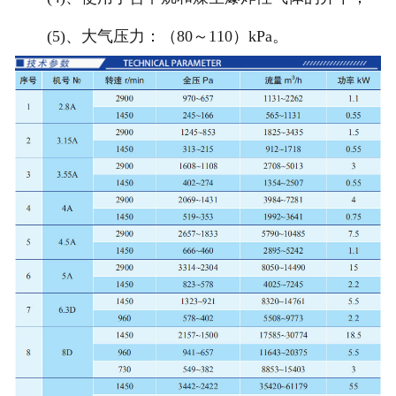
(5)、大气压力：（80～110）kPa。