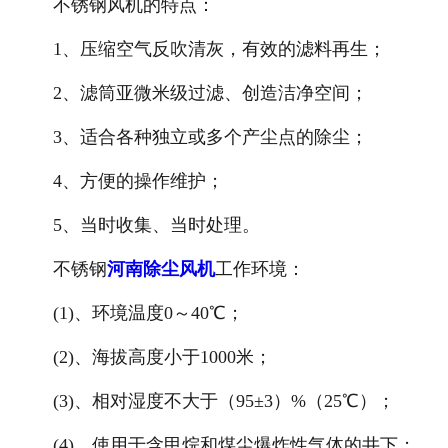
不锈钢风机的特点：
1、压缩空气反吹清灰，有效的滤料再生；
2、滤筒亚微米级过滤、创造洁净空间；
3、适合各种独立或多个产尘点的除尘；
4、方便的操作维护；
5、当时收集、当时处理。
不锈钢
河南除尘风机
工作环境：
(1)、环境温度0～40℃；
(2)、海拔高度小于1000米；
(3)、相对湿度不大于（95±3）%（25℃）；
(4)、使用于含甲烷和煤尘爆炸性气体的井下；