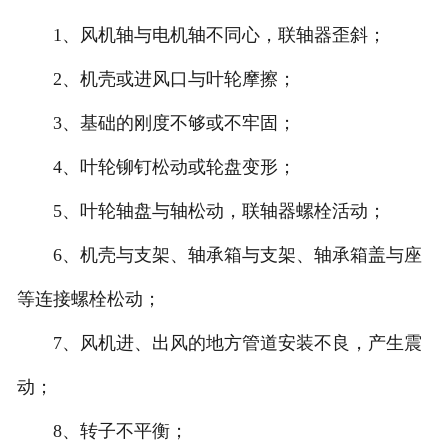
1、风机轴与电机轴不同心，联轴器歪斜；
2、机壳或进风口与叶轮摩擦；
3、基础的刚度不够或不牢固；
4、叶轮铆钉松动或轮盘变形；
5、叶轮轴盘与轴松动，联轴器螺栓活动；
6、机壳与支架、轴承箱与支架、轴承箱盖与座
等连接螺栓松动；
7、风机进、出风的地方管道安装不良，产生震
动；
8、转子不平衡；