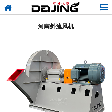
网站首页
河南离心风机
河南斜流风机
河南洗车风机
河南除尘风机
河南高压风机
河南轴流风机
河南输送风机
河南保温风机
河南通风风机