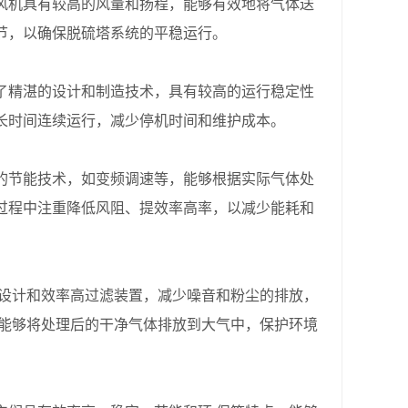
风机具有较高的风量和扬程，能够有效地将气体送
节，以确保脱硫塔系统的平稳运行。
精湛的设计和制造技术，具有较高的运行稳定性
长时间连续运行，减少停机时间和维护成本。
节能技术，如变频调速等，能够根据实际气体处
过程中注重降低风阻、提效率高率，以减少能耗和
设计和效率高过滤装置，减少噪音和粉尘的排放，
机能够将处理后的干净气体排放到大气中，保护环境