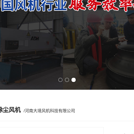
Previous slide
Next slide
除尘风机
/河南大境风机科技有限公司