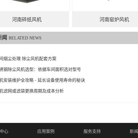
河南碎纸风机
河南窑炉风机
新闻
RELATED NEWS
间烟尘处理 除尘风机配套方案
锈钢除尘风机选型：依据车间面积选对型号
机安装维护全攻略 - 延长设备使用寿命的秘诀
机滤网或滤袋更换周期及成本分析
中心
应用案例
服务支持
新