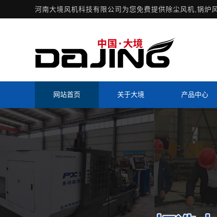
河南大境风机科技有限公司为您免费提供
除尘风机
,锅炉
网站首页
关于大境
产品中心