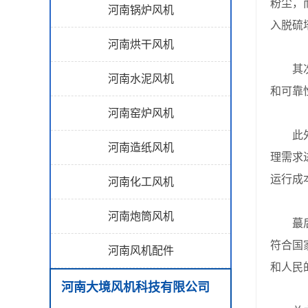
粉尘，
河南锅炉风机
入脱硫
河南烘干风机
其次，
河南水泥风机
和可靠
河南窑炉风机
此外，
河南造纸风机
理需求
运行成
河南化工风机
河南炮筒风机
蕞后，
符合国
河南风机配件
和人民
河南大境风机科技有限公司