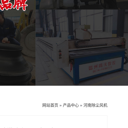
网站首页
»
产品中心
»
河南除尘风机