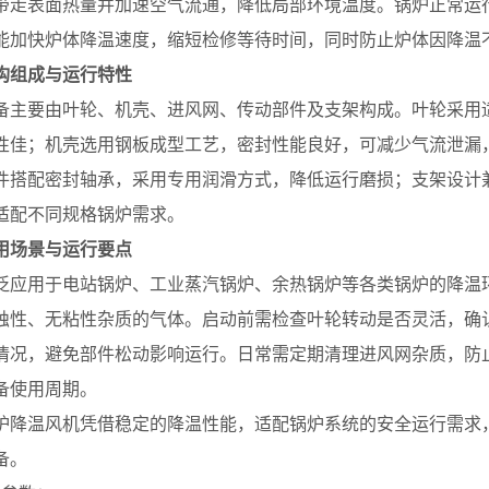
带走表面热量并加速空气流通，降低局部环境温度。锅炉正常运
能加快炉体降温速度，缩短检修等待时间，同时防止炉体因降温
构组成与运行特性
要由叶轮、机壳、进风网、传动部件及支架构成。叶轮采用适
性佳；机壳选用钢板成型工艺，密封性能良好，可减少气流泄漏
件搭配密封轴承，采用专用润滑方式，降低运行磨损；支架设计
适配不同规格锅炉需求。
用场景与运行要点
用于电站锅炉、工业蒸汽锅炉、余热锅炉等各类锅炉的降温环
蚀性、无粘性杂质的气体。启动前需检查叶轮转动是否灵活，确
情况，避免部件松动影响运行。日常需定期清理进风网杂质，防
备使用周期。
温风机凭借稳定的降温性能，适配锅炉系统的安全运行需求，
备。