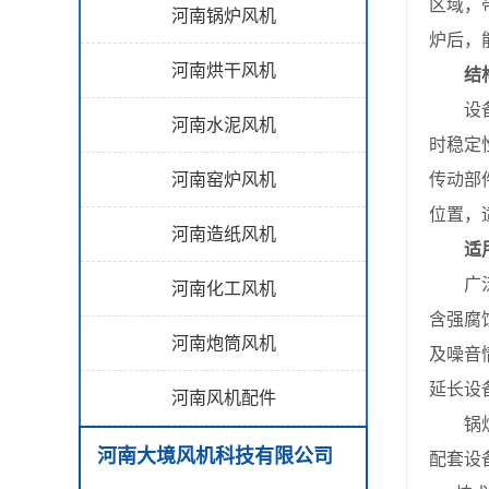
区域，
河南锅炉风机
炉后，
河南烘干风机
结
设备主
河南水泥风机
时稳定
河南窑炉风机
传动部
位置，
河南造纸风机
适
广泛应
河南化工风机
含强腐
河南炮筒风机
及噪音
延长设
河南风机配件
锅炉降
河南大境风机科技有限公司
配套设