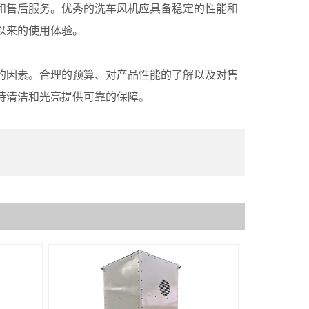
售后服务。优秀的洗车风机应具备稳定的性能和
以来的使用体验。
因素。合理的预算、对产品性能的了解以及对售
持清洁和光亮提供可靠的保障。