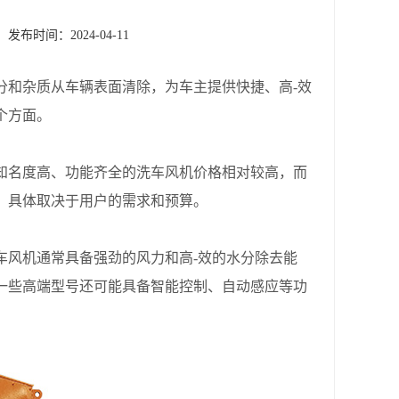
发布时间：2024-04-11
分和杂质从车辆表面清除，为车主提供快捷、高-效
个方面。
名度高、功能齐全的洗车风机价格相对较高，而
，具体取决于用户的需求和预算。
风机通常具备强劲的风力和高-效的水分除去能
一些高端型号还可能具备智能控制、自动感应等功