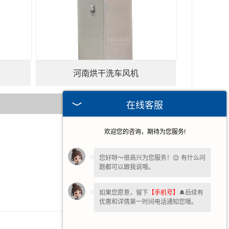
河南烘干洗车风机
在线客服
欢迎您的咨询，期待为您服务!
2026-06-25
2026-05-21
您好呀～很高兴为您服务！😊 有什么问
题都可以跟我说哦。
2026-04-02
2025-09-25
如果您愿意，留下
【手机号】
🔔后续有
优惠和详情第一时间电话通知您哦。