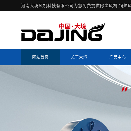
河南大境风机科技有限公司为您免费提供
除尘风机
,锅炉
网站首页
关于大境
产品中心