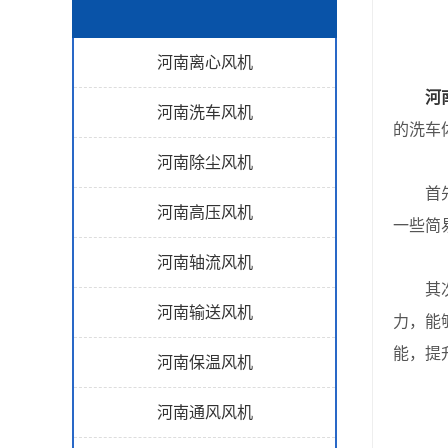
河南离心风机
河
河南洗车风机
的洗车
河南除尘风机
首先，
河南高压风机
一些简
河南轴流风机
其次，
河南输送风机
力，能
能，提
河南保温风机
河南通风风机