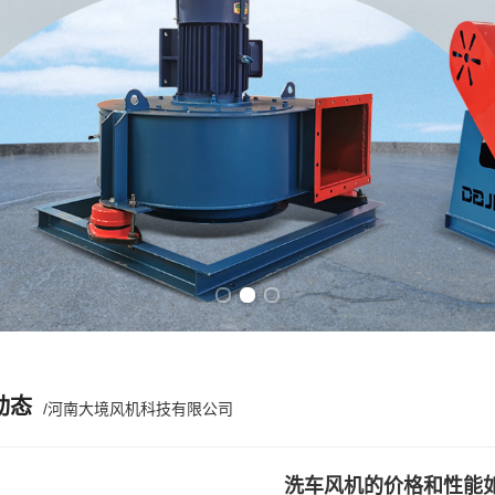
Previous slide
Next slide
动态
/河南大境风机科技有限公司
洗车风机的价格和性能