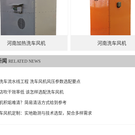
河南加热洗车风机
河南洗车风机
新闻
RELATED NEWS
洗车流水线工程 洗车风机风压参数选配要点
店吹干效率低 该怎样选配洗车风机
机积垢难清？简易清洁方式给到参考
车风机定制：实地勘测与技术选型，契合多样需求