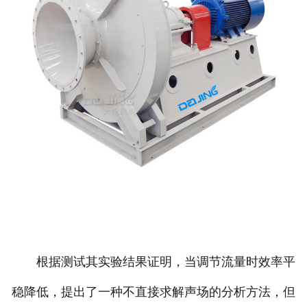
根据测试其实验结果证明，当调节流量时效率平
稳降低，提出了一种不直接求解声场的分析方法，但