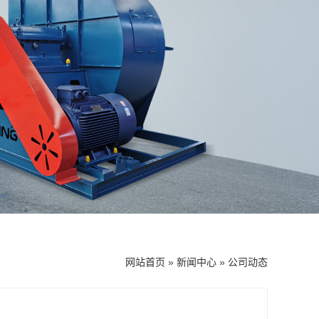
网站首页
»
新闻中心
»
公司动态