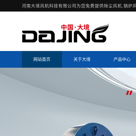
河南大境风机科技有限公司为您免费提供
除尘风机
,锅炉
网站首页
关于大境
产品中心