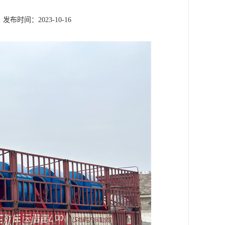
发布时间：2023-10-16